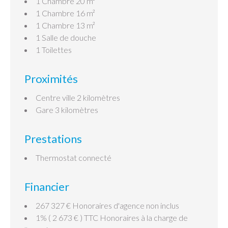
1 Chambre
20 m²
1 Chambre
16 m²
1 Chambre
13 m²
1 Salle de douche
1 Toilettes
Proximités
Centre ville
2 kilomètres
Gare
3 kilomètres
Prestations
Thermostat connecté
Financier
267 327 € Honoraires d'agence non inclus
1% ( 2 673 € ) TTC Honoraires à la charge de