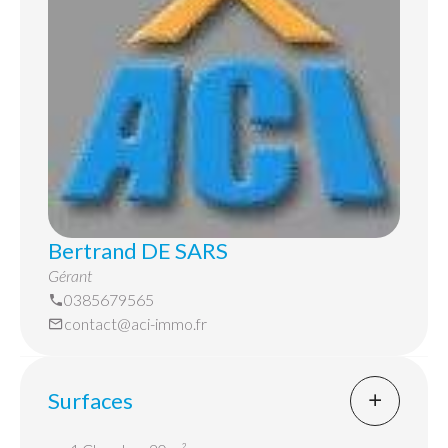
La maison dispose d’un chauffage central au gaz
récent, et d'un poêle à granulé.
Cette maison est située dans un environnement
calme et sans vis à vis mais n'est pas isolée.
Bertrand DE SARS
Gérant
0385679565
contact@aci-immo.fr
Surfaces