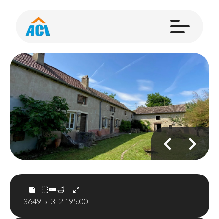
3649
5
3
2
195.00