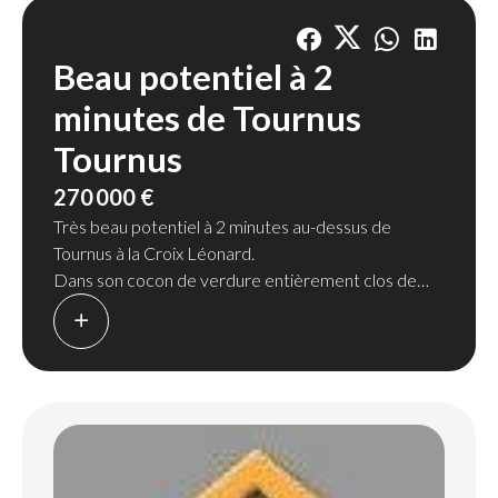
Beau potentiel à 2
minutes de Tournus
Tournus
270 000 €
Très beau potentiel à 2 minutes au-dessus de
Tournus à la Croix Léonard.
Dans son cocon de verdure entièrement clos de
murs, cette charmante maison à rafraichir vous fait
bénéficier de nombreuse dépendances
potentiellement aménageable.
Constituée au rez-de-chaussée d'une entrée
desservant une cuisine séparée, un salon, une salle à
manger, une salle de bain et un WC.
A l'étage un salon et trois chambres ainsi qu'une salle
d'eau avec douche et WC.