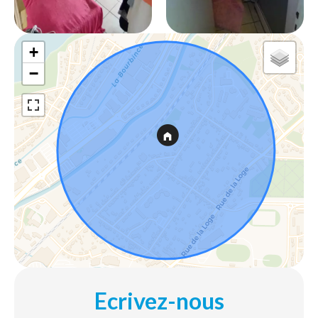
+
−
Ecrivez-nous