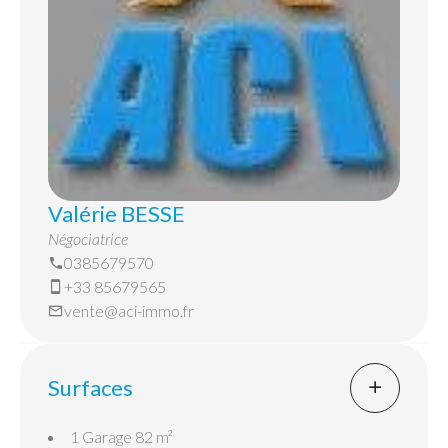
Valérie BESSE
Négociatrice
0385679570
+33 85679565
vente@aci-immo.fr
Surfaces
1 Garage
82 m²