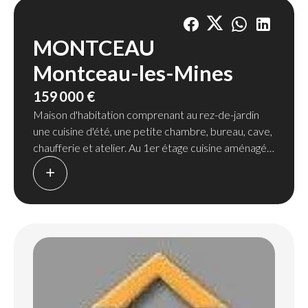
MONTCEAU
Montceau-les-Mines
159 000 €
Maison d'habitation comprenant au rez-de-jardin
une cuisine d'été, une petite chambre, bureau, cave,
chaufferie et atelier. Au 1er étage cuisine aménagée,
salle/salon, deux chambres, bureau, salle de bains et
salle d'eau/WC . Au 2ème étage un appartement de
55 m² avec un accès indépendant comprenant
cuisine à l'américaine, salon, deux chambres, salle
d'eau, WC. Terrasse. Cet appartement est
actuellement loué 700 €/mois. Un grand garage.
Cour et jardinet