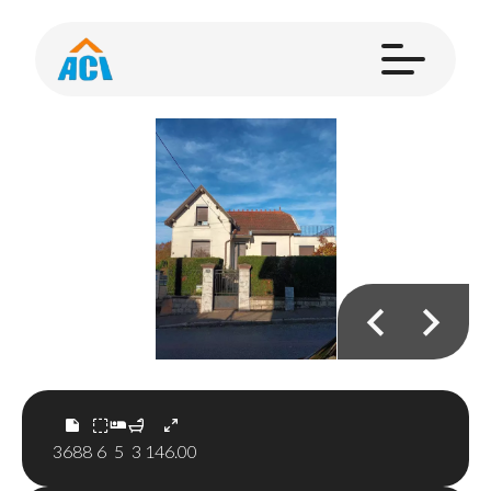
3688
6
5
3
146.00