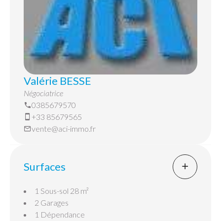
Valérie BESSE
Négociatrice
0385679570
+33 85679565
vente@aci-immo.fr
Surfaces
1 Sous-sol
28 m²
2 Garages
1 Dépendance