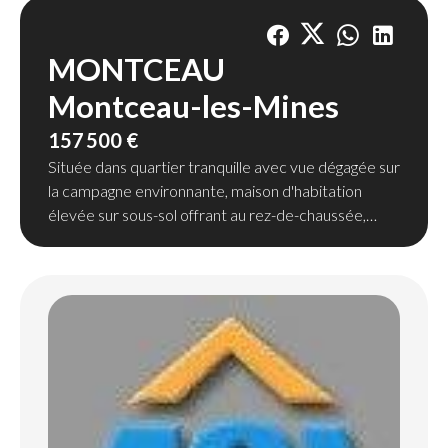
MONTCEAU
Montceau-les-Mines
157 500 €
Située dans quartier tranquille avec vue dégagée sur
la campagne environnante, maison d'habitation
élevée sur sous-sol offrant au rez-de-chaussée,
grande cuisine équipée avec accès sur terrasse,
salle/salon, une chambre, salle d'eau, WC ; à l'étage
deux autres chambres. Dépendance