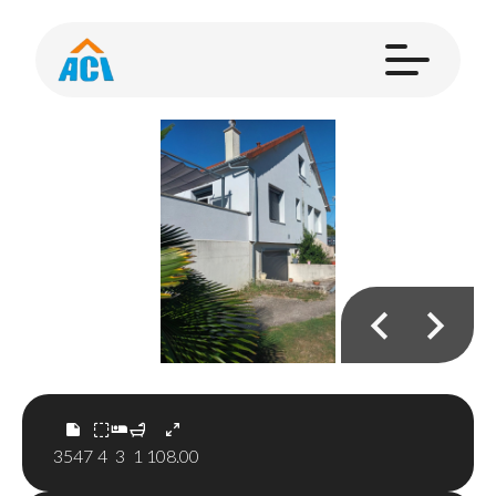
3547
4
3
1
108.00