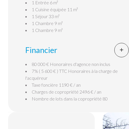
1 Entrée
6 m²
1 Cuisine équipée
11 m²
1 Séjour
33 m²
1 Chambre
9 m²
1 Chambre
9 m²
Financier
80 000 € Honoraires d'agence non inclus
7% ( 5 600 € ) TTC Honoraires à la charge de
l'acquéreur
Taxe foncière
1190 € / an
Charges de copropriété
2496 € / an
Nombre de lots dans la copropriété
80