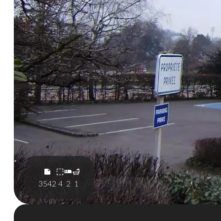
3542
4
2
1