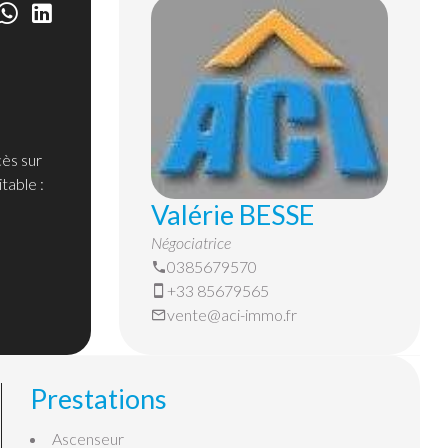
ès sur
table :
Valérie BESSE
Négociatrice
0385679570
+33 85679565
vente@aci-immo.fr
Prestations
Ascenseur