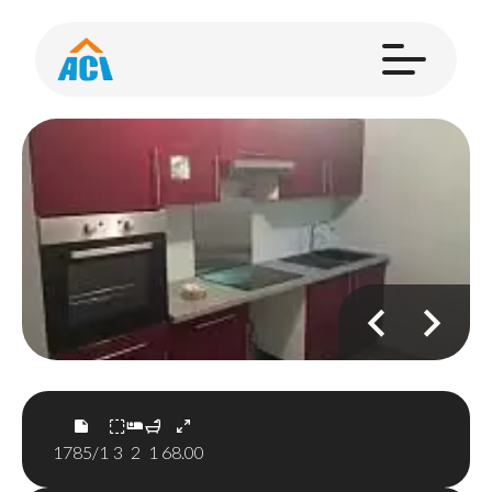
1785/1
3
2
1
68.00