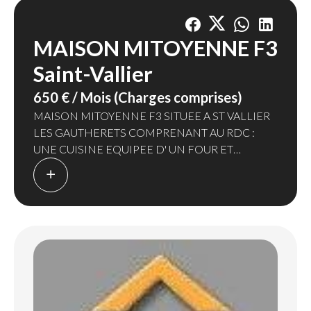
MAISON MITOYENNE F3
Saint-Vallier
650 € / Mois (Charges comprises)
MAISON MITOYENNE F3 SITUEE A ST VALLIER
LES GAUTHERETS COMPRENANT AU RDC :
UNE CUISINE EQUIPEE D' UN FOUR ET
PLAQUE DE CUISSON - UN SEJOUR - SALLE DE
BAINS AVEC DOUCHE - AU 1ER ETAGE : DEUX
CHAMBRES - UNE CAVE - DEPENDANCE - UN
GARAGE
TERRAIN DE 300 M²
DES TRAVAUX SONT EN COURS ET LA MAISON
SERA DISPONIBLE A PARTIR DU 1/02/2024.
CHAUFFAGE INDIVIDUEL GAZ
LA PROVISION MENSUELLE DE 20€