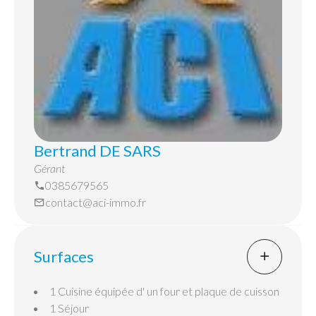
COMPREND LES ORDURES MENAGERES ET
L'ENTRETIEN DE LA CHAUDIERE
Bertrand DE SARS
Gérant
0385679565
contact@aci-immo.fr
Surfaces
1 Cuisine
équipée d' un four et plaque de cuisson
1 Séjour