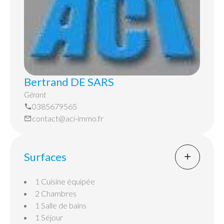
Bertrand DE SARS
Gérant
0385679565
contact@aci-immo.fr
Surfaces
1 Cuisine
équipée
2 Chambres
1 Salle de bains
1 Séjour