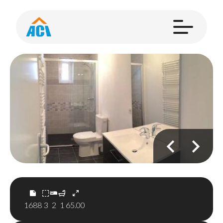
1688
3
2
1
65.00