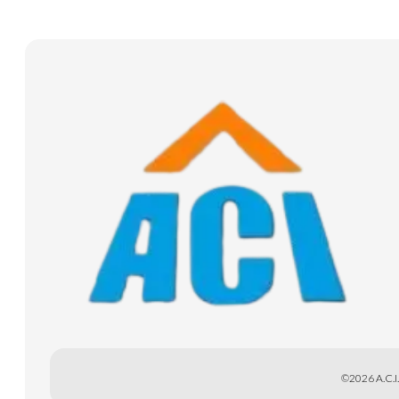
©2026 A.C.I.