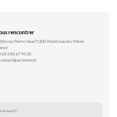
ous rencontrer
2bis rue Pierre Vaux
71300 Montceau-les-Mines
ance
+33 3 85 67 95 65
contact@aci-immo.fr
n by
Apimo™