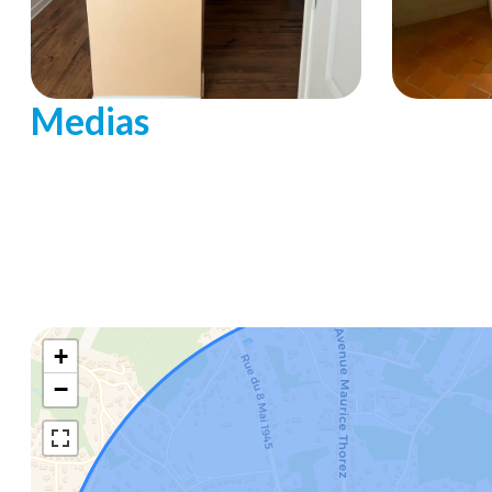
Medias
+
−