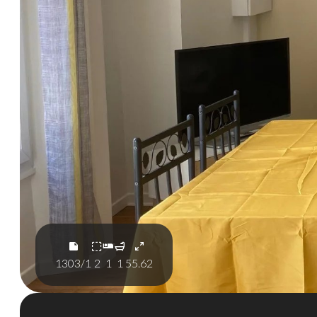
1303/1
2
1
1
55.62