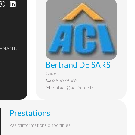
Bertrand DE SARS
Gérant
0385679565
contact@aci-immo.fr
Prestations
Pas d'informations disponibles