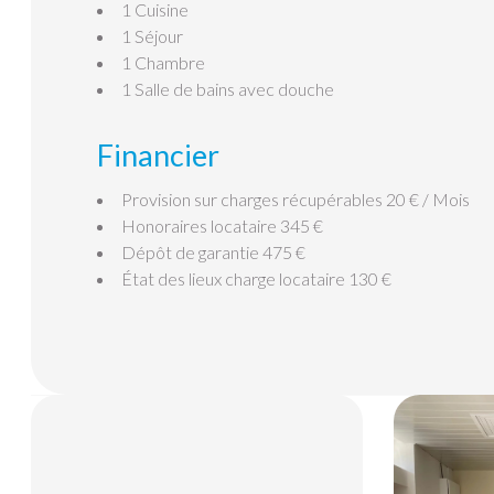
1 Cuisine
1 Séjour
1 Chambre
1 Salle de bains
avec douche
Financier
Provision sur charges récupérables
20 € / Mois
Honoraires locataire
345 €
Dépôt de garantie
475 €
État des lieux charge locataire
130 €