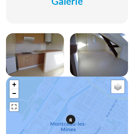
Galerie
+
−