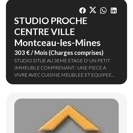
STUDIO PROCHE
CENTRE VILLE
Montceau-les-Mines
303 € / Mois (Charges comprises)
STUDIO SITUE AU 3EME ETAGE D' UN PETIT
IMMEUBLE COMPRENANT : UNE PIECE A
VIVRE AVEC CUISINE MEUBLEE ET EQUIPEE
(PLAQUE/REFRIGERATEUR/LAVE LINGE) -
SALLE DE BAINS AVEC DOUCHE - WC
La provision mensuelle de 15 € comprend l'
entretien et l' électricité des communs