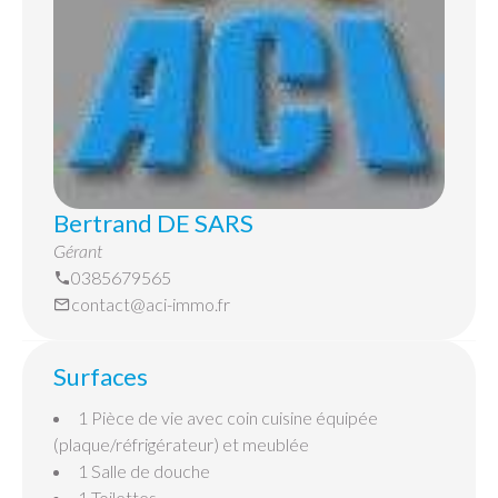
Bertrand DE SARS
Gérant
0385679565
contact@aci-immo.fr
Surfaces
1 Pièce de vie
avec coin cuisine équipée
(plaque/réfrigérateur) et meublée
1 Salle de douche
1 Toilettes