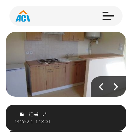
1419/2
1
1
18.00