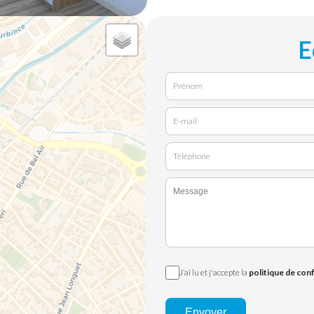
E
J’ai lu et j'accepte la
politique de conf
Envoyer