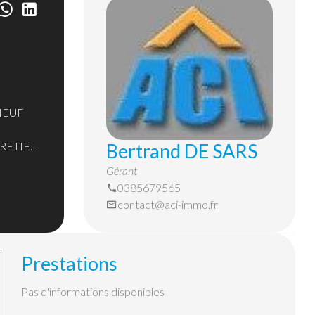
NEUF
Bertrand DE SARS
TRETIEN
Gérant
0385679565
contact@aci-immo.fr
Prestations
Pas d'informations disponibles