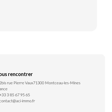
ous rencontrer
2bis rue Pierre Vaux
71300 Montceau-les-Mines
ance
+33 3 85 67 95 65
contact@aci-immo.fr