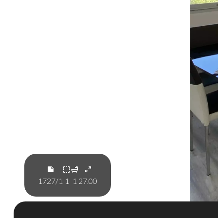
1727/1
1
1
27.00