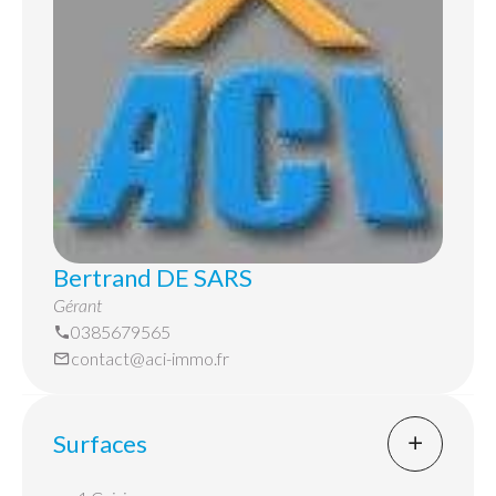
WC - CAVE-UN GARAGE-
LOYER 550 €, LES PROVISIONS DE CHARGES
MENSUELLES DE 140 € COMPRENNENT L'
ENTRETIEN DES COMMUNS - L' EAU FROIDE,
L'EAU CHAUDE ET LE CHAUFFAGE COLLECTIF
GAZ
STATIONNENEMENT FACILE DEVANT
L'IMMEUBLE.
Bertrand DE SARS
Gérant
0385679565
contact@aci-immo.fr
Surfaces