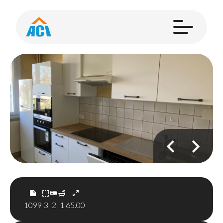
1099
3
2
1
65.00