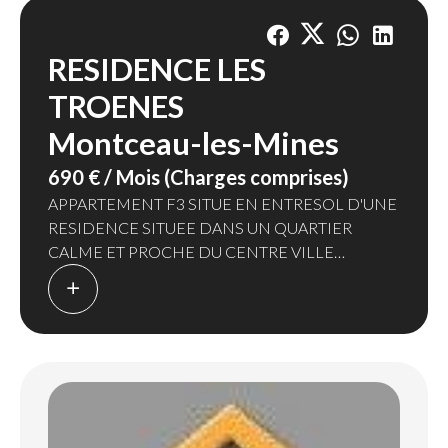
RESIDENCE LES
TROENES
Montceau-les-Mines
690 € / Mois (Charges comprises)
APPARTEMENT F3 SITUE EN ENTRESOL D'UNE
RESIDENCE SITUEE DANS UN QUARTIER
CALME ET PROCHE DU CENTRE VILLE
COMPRENANT : UNE ENTREE - UNE CUISINE
EQUIPEE NEUVE COMPOSEE D'ELEMENTS
HAUTS & BAS AVEC ELECTROMENAGER
HOTTE - FOUR - MICRO-ONDES -PLAQUE DE
CUISSON & LAVE-VAISSELLE - SEJOUR - DEUX
CHAMBRES - SALLE DE BAINS AVEC BAC A
DOUCHE ANTIDERAPANT A L'ITALIENNE,
BARRES DE MAINTIEN,SIEGE RABATTABLE -