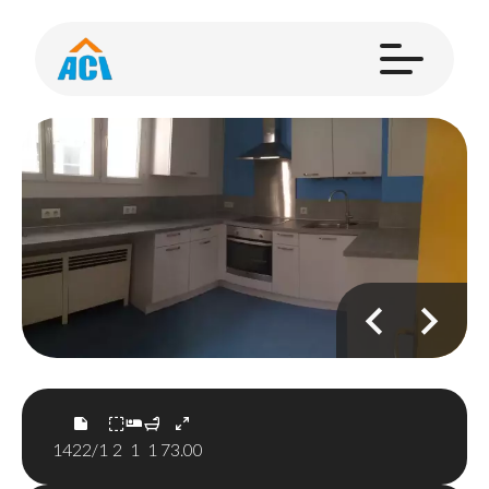
1422/1
2
1
1
73.00