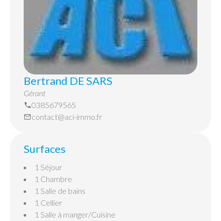
Bertrand DE SARS
Gérant
0385679565
contact@aci-immo.fr
Surfaces
1 Séjour
1 Chambre
1 Salle de bains
1 Cellier
1 Salle à manger/Cuisine