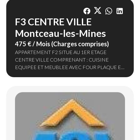
F3 CENTRE VILLE
Montceau-les-Mines
475 € / Mois (Charges comprises)
APPARTEMENT F2 SITUE AU 1ER ETAGE
CENTRE VILLE COMPRENANT : CUISINE
EQUIPEE ET MEUBLEE AVEC FOUR PLAQUE ET
HOTTE - SEJOUR - 1 CHAMBRE - SALLE DE
BAINS - WC - CELLIER CHAUFFAGE
INDIVIDUEL GAZ
LA PROVISION MENSUELLE DE 25€
COMPREND L'EAU FROIDE POUR UNE
PERSONNE.