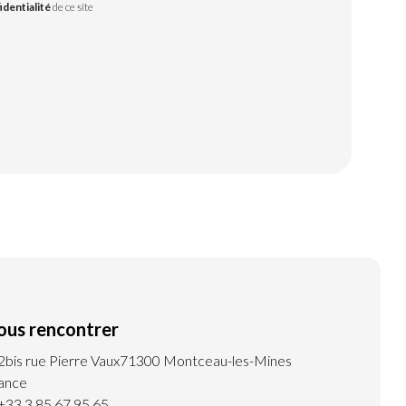
identialité
de ce site
ous rencontrer
2bis rue Pierre Vaux
71300 Montceau-les-Mines
ance
+33 3 85 67 95 65