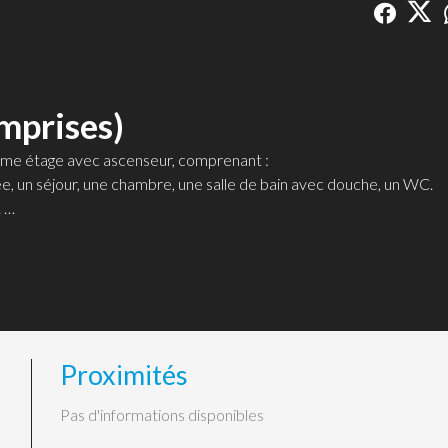
mprises)
ème étage avec ascenseur, comprenant :
, un séjour, une chambre, une salle de bain avec douche, un WC.
.
 ainsi que l'eau froide.
Proximités
Pas d'informations disponibles