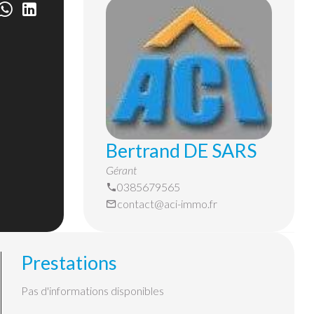
Bertrand DE SARS
Gérant
0385679565
contact@aci-immo.fr
Prestations
Pas d'informations disponibles