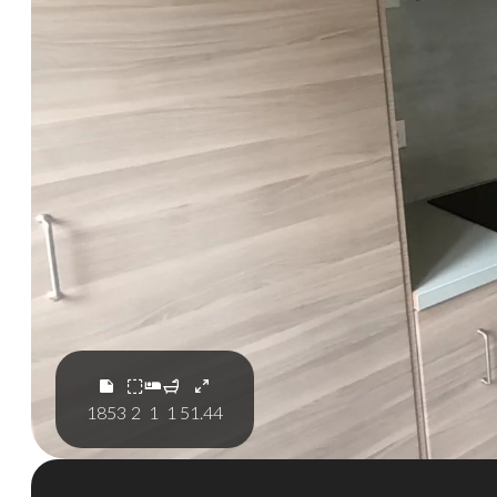
1853
2
1
1
51.44