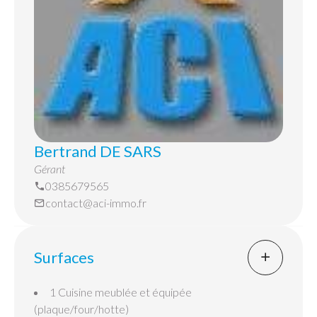
Bertrand DE SARS
Gérant
0385679565
contact@aci-immo.fr
Surfaces
1 Cuisine
meublée et équipée
(plaque/four/hotte)