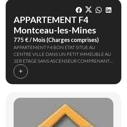
APPARTEMENT F4
Montceau-les-Mines
775 € / Mois (Charges comprises)
APPARTEMENT F4 BON ETAT SITUE AU
CENTRE VILLE DANS UN PETIT IMMEUBLE AU
1ER ETAGE SANS ASCENSEUR COMPRENANT :
UNE CUISINE MEUBLEE ET EQUPEE
(PLAQUE/FOUR/HOTTE) - SEJOUR - 3
CHAMBRES - SALLE DE BAINS - WC - UNE
TERRASSE - CHAUFFAGE INDIVIDUEL GAZ.
LES CHARGES MENSUELLES COMPRENNENT
L'ENTRETIEN DES COMMUNS ET LA
MINUTERIE.