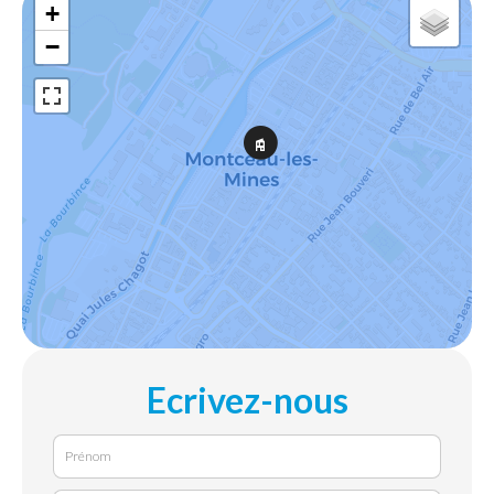
+
−
Ecrivez-nous