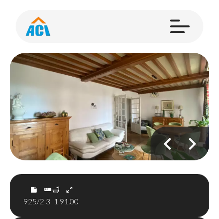
925/2
3
1
91.00