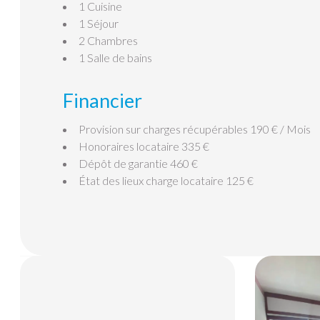
1 Cuisine
1 Séjour
2 Chambres
1 Salle de bains
Financier
Provision sur charges récupérables
190 € / Mois
Honoraires locataire
335 €
Dépôt de garantie
460 €
État des lieux charge locataire
125 €