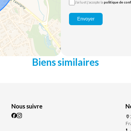
J’ai lu et j'accepte la
politique de conf
Envoyer
Biens similaires
Nous suivre
N
Fr