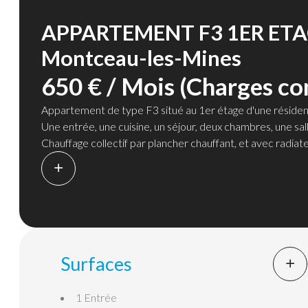
APPARTEMENT F3 1ER ET
Montceau-les-Mines
650 € / Mois (Charges co
Appartement de type F3 situé au 1er étage d'une résid
Une entrée, une cuisine, un séjour, deux chambres, une sa
Chauffage collectif par plancher chauffant, et avec radia
La provision mensuelle de 190€ comprend l'eau froide, le c
Surfaces
1 Entrée