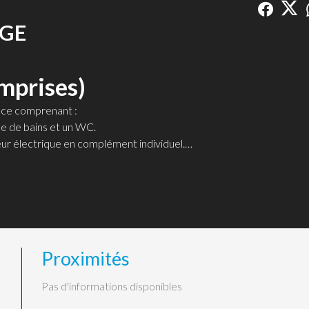
AGE
mprises)
ence comprenant :
lle de bains et un WC.
teur électrique en complément individuel.
hauffage par plancher chauffant, l'entretien de la résidence.
Proximités
Pas d'informations disponibles