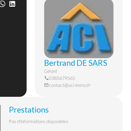
Bertrand DE SARS
Gérant
0385679565
contact@aci-immo.fr
Prestations
Pas d'informations disponibles