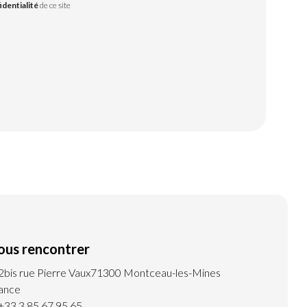
identialité
de ce site
ous rencontrer
2bis rue Pierre Vaux
71300 Montceau-les-Mines
ance
+33 3 85 67 95 65