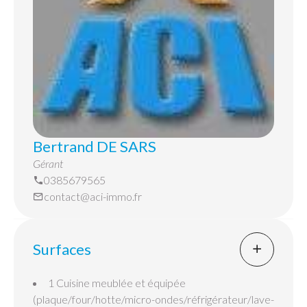
Bertrand DE SARS
Gérant
0385679565
contact@aci-immo.fr
Surfaces
1 Cuisine
meublée et équipée
(plaque/four/hotte/micro-ondes/réfrigérateur/lave-