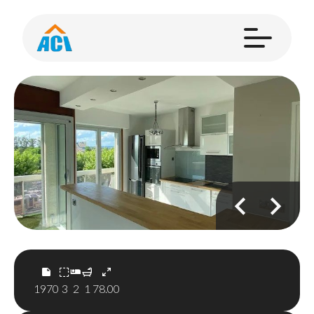
1970
3
2
1
78.00