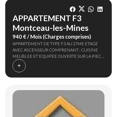
APPARTEMENT F3
Montceau-les-Mines
940 € / Mois (Charges comprises)
APPARTEMENT DE TYPE F3 AU 27ME ETAGE
AVEC ASCENSEUR COMPRENANT : CUISINE
MEUBLEE ET EQUIPEE OUVERTE SUR LA PIECE
DE VIE DONNANT SUR UN BALCON - 2
CHAMBRES - UNE SALLE DE DOUCHE - UN WC
- UNE CAVE - UN GARAGE.
CHAUFFAGE INDIVIDUEL ELECTRIQUE
LA PROVISION DE CHARGES MENSUELLE
COMPREND : ENTRETIEN DES COMMUNS ET
DE L'ASCENSEUR + EAU FROIDE