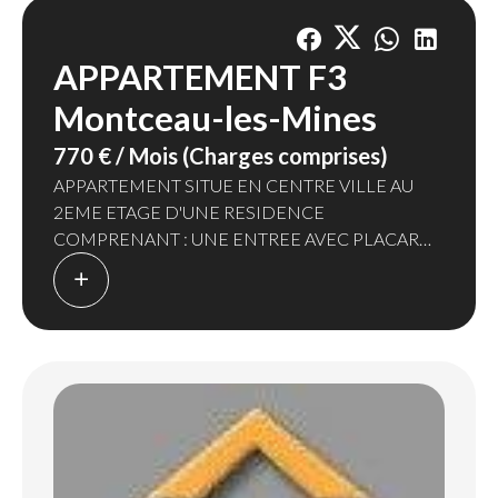
APPARTEMENT F3
Montceau-les-Mines
770 € / Mois (Charges comprises)
APPARTEMENT SITUE EN CENTRE VILLE AU
2EME ETAGE D'UNE RESIDENCE
COMPRENANT : UNE ENTREE AVEC PLACARD,
UNE CUISINE MEUBLEE ET EQUIPEE
(PLAQUE,FOUR,HOTTE ET LAVE-VAISSELLE)
OUVERTE SUR SEJOUR, DEUX CHAMBRES, UNE
SALLE DE BAINS AVEC DOUCHE REFAITE A
NEUF, UN WC SEPARE, UNE CAVE ET UNE
PLACE DE PARKING AU SOUS SOL.
CHAUFFAGE COLLECTIF URBAIN
LA PROVISION MENSUELLE COMPREND
L'ENTRETIEN DES COMMUNS DE L'IMMEUBLE,