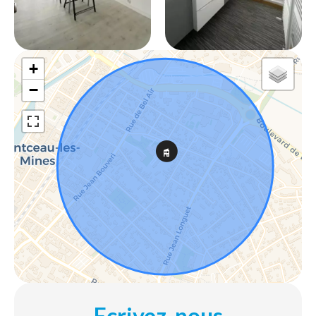
+
−
Ecrivez-nous