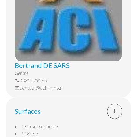
L'EAU CHAUDE, L'EAU FROIDRE ET LE
CHAUFFAGE.
Bertrand DE SARS
Gérant
0385679565
contact@aci-immo.fr
Surfaces
1 Cuisine équipée
1 Séjour