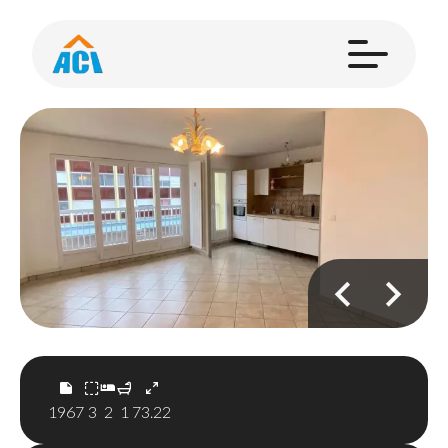
1967
3
2
1
73.22