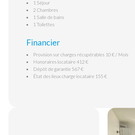
1 Séjour
2 Chambres
1 Salle de bains
1 Toilettes
Financier
Provision sur charges récupérables
10 € / Mois
Honoraires locataire
412 €
Dépôt de garantie
567 €
État des lieux charge locataire
155 €