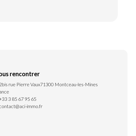
ous rencontrer
2bis rue Pierre Vaux
71300 Montceau-les-Mines
ance
+33 3 85 67 95 65
contact@aci-immo.fr