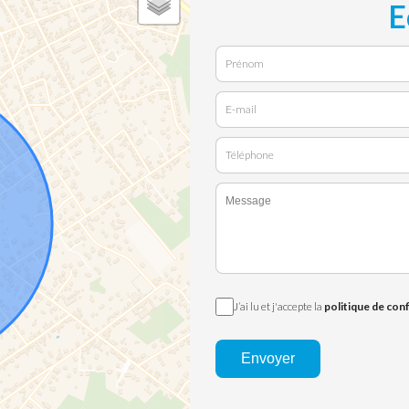
E
J’ai lu et j'accepte la
politique de conf
Envoyer