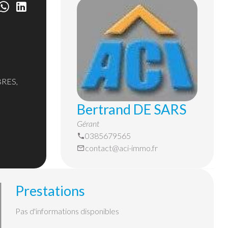
RES,
Bertrand DE SARS
Gérant
0385679565
contact@aci-immo.fr
Prestations
Pas d'informations disponibles