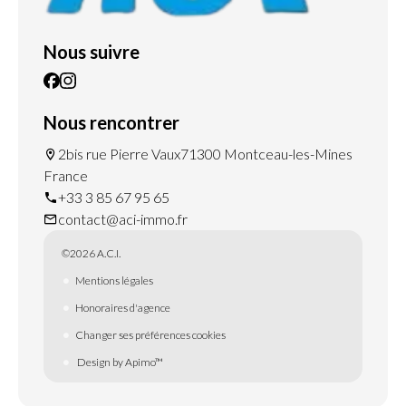
Nous suivre
Nous rencontrer
2bis rue Pierre Vaux
71300 Montceau-les-Mines
France
+33 3 85 67 95 65
contact@aci-immo.fr
©2026 A.C.I.
Mentions légales
Honoraires d'agence
Changer ses préférences cookies
Design by
Apimo™