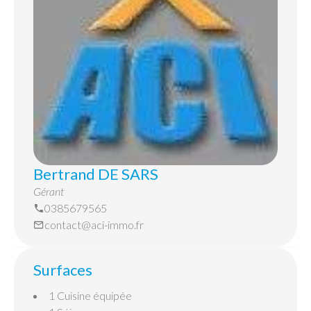
Bertrand DE SARS
Gérant
0385679565
contact@aci-immo.fr
Surfaces
1 Cuisine équipée