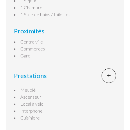
1 Séjour
1 Chambre
1 Salle de bains / toilettes
Proximités
Centre ville
Commerces
Gare
Prestations
Meublé
Ascenseur
Local à vélo
Interphone
Cuisinière