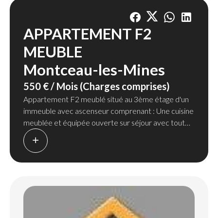
APPARTEMENT F2
MEUBLE
Montceau-les-Mines
550 € / Mois (Charges comprises)
Appartement F2 meublé situé au 3ème étage d'un
immeuble avec ascenseur comprenant : Une cuisine
meublée et équipée ouverte sur séjour avec tout
l'équipement nécessaire, une chambre avec lit et
dressing, une salle de bains avec baignoire et WC.
Chauffage collectif urbain.
La provision mensuelle comprend l'entretien des
communs, l'ascenseur, le chauffage, l'eau chaude et
l'eau froide.