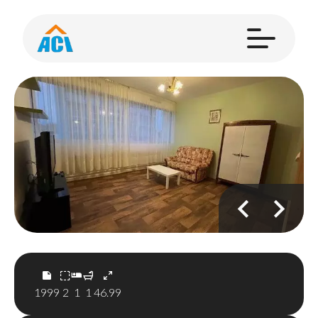
1999
2
1
1
46.99