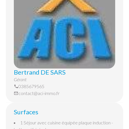
Bertrand DE SARS
Gérant
0385679565
contact@aci-immo.fr
Surfaces
1 Séjour
avec cuisine équipée plaque induction -