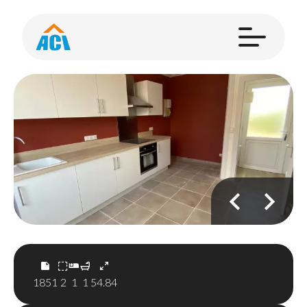
1851
2
1
1
54.84