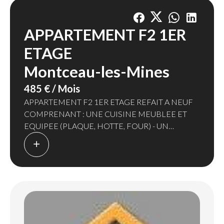
APPARTEMENT F2 1ER
ETAGE
Montceau-les-Mines
485 € / Mois
APPARTEMENT F2 1ER ETAGE REFAIT A NEUF
COMPRENANT : UNE CUISINE MEUBLEE ET
EQUIPEE (PLAQUE, HOTTE, FOUR) - UN
SEJOUR TRES LUMINEUX - UNE CHAMBRE -
SALLE DE BAINS AVEC DOUCHE - WC SEPARE -
ATELIER - PETIT TERRAIN
LE LOGEMENT A ETE RENOVE RECEMMENT,
AVEC ISOLATION DES MURS ET DES COMBLES.
CHAUFFAGE INDIVIDUEL ELECTRIQUE