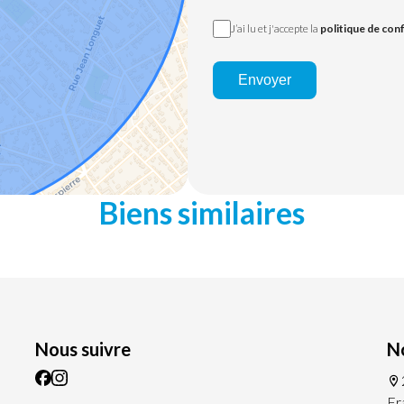
J’ai lu et j'accepte la
politique de conf
Envoyer
Biens similaires
Nous suivre
N
Fr