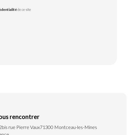
identialité
de ce site
ous rencontrer
2bis rue Pierre Vaux
71300 Montceau-les-Mines
ance