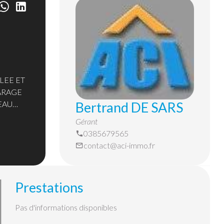
LEE ET
GARAGE
Bertrand DE SARS
EAU
Gérant
0385679565
contact@aci-immo.fr
Prestations
Pas d'informations disponibles