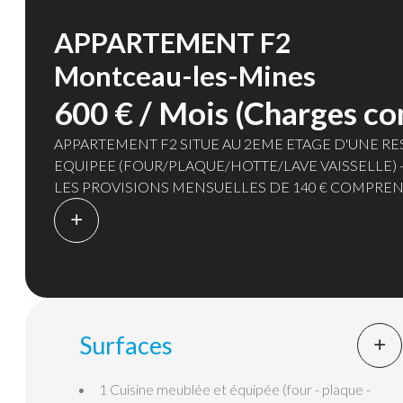
APPARTEMENT F2
Montceau-les-Mines
600 € / Mois (Charges co
APPARTEMENT F2 SITUE AU 2EME ETAGE D'UNE R
EQUIPEE (FOUR/PLAQUE/HOTTE/LAVE VAISSELLE) - 
LES PROVISIONS MENSUELLES DE 140 € COMPREN
FROIDE ET LE CHAUFFAGE - CHAUFFAGE COLLECT
Surfaces
1 Cuisine
meublée et équipée (four - plaque -