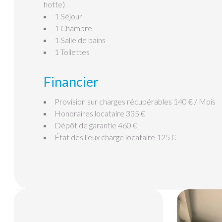
hotte)
1 Séjour
1 Chambre
1 Salle de bains
1 Toilettes
Financier
Provision sur charges récupérables
140 € / Mois
Honoraires locataire
335 €
Dépôt de garantie
460 €
État des lieux charge locataire
125 €