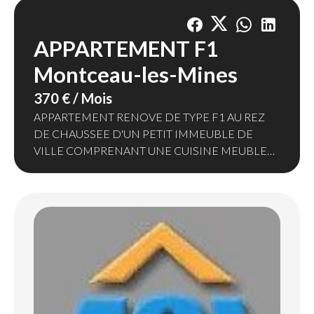
APPARTEMENT F1
Montceau-les-Mines
370 € / Mois
APPARTEMENT RENOVE DE TYPE F1 AU REZ
DE CHAUSSEE D'UN PETIT IMMEUBLE DE
VILLE COMPRENANT UNE CUISINE MEUBLEE
ET EQUIPEE (PLAQUE DE
CUISSON/FOUR/HOTTE), UNE PIECE DE VIE,
UNE SALLE DE DOUCHE AVEC WC.
CHAUFFAGE INDIVIDUEL ELECTRIQUE.