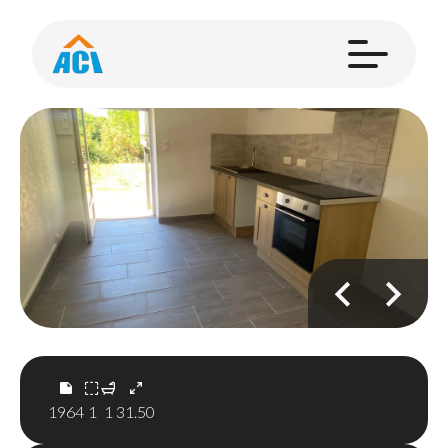
1964
1
1
31.50