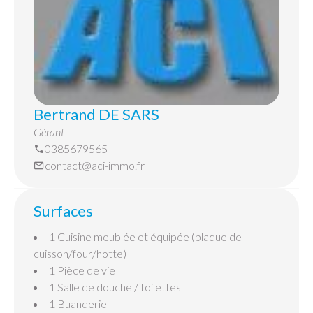
Bertrand DE SARS
Gérant
0385679565
contact@aci-immo.fr
Surfaces
1 Cuisine
meublée et équipée (plaque de
cuisson/four/hotte)
1 Pièce de vie
1 Salle de douche / toilettes
1 Buanderie