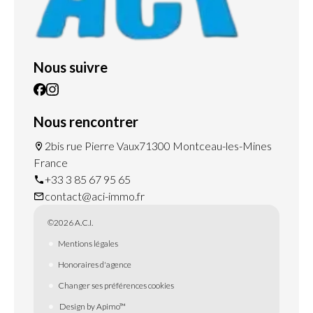
Nous suivre
Nous rencontrer
2bis rue Pierre Vaux
71300 Montceau-les-Mines
France
+33 3 85 67 95 65
contact@aci-immo.fr
©2026 A.C.I.
Mentions légales
Honoraires d'agence
Changer ses préférences cookies
Design by
Apimo™