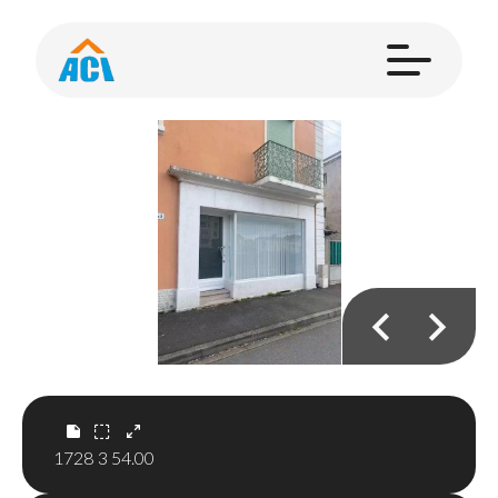
1728
3
54.00