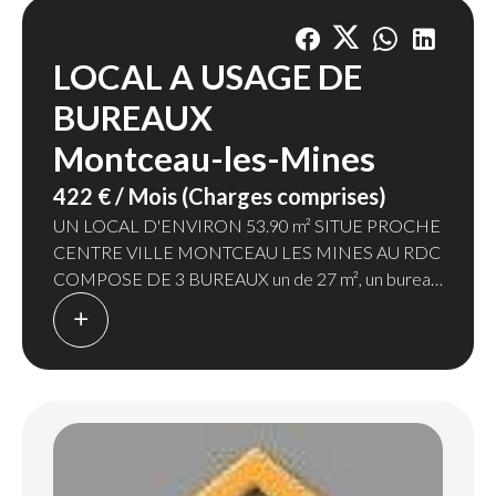
LOCAL A USAGE DE
BUREAUX
Montceau-les-Mines
422 € / Mois (Charges comprises)
UN LOCAL D'ENVIRON 53.90 m² SITUE PROCHE
CENTRE VILLE MONTCEAU LES MINES AU RDC
COMPOSE DE 3 BUREAUX un de 27 m², un bureau
de 11.5 m², un bureau de 9 m² , UN WC & UN
SANITAIRE avec WC, LAVABO, DOUCHE.
La provision mensuelle comprend l'eau froide et les
ordures ménagères.
L'accès aux locaux se fait directement sur la Rue
CHAUFFAGE ELECTRIQUE avec sous-compteur ,
l'Electricité sera régularisée en supplément du loyer.